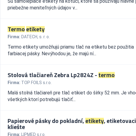
Sú samolepiace etikety na kotúči, ktoré sa používajú hlavne 
priebežne meniteľných údajov v...
Termo
etikety
Firma:
DATECH, s. r. o.
Termo etikety umožňujú priamu tlač na etiketu bez použitia
farbiacej pásky. Nevýhodou je, že majú ní...
Stolová tlačiareň Zebra Lp2824Z -
termo
Firma:
TOP FOILS s.r.o.
Malá stolná tlačiareň pre tlač etikiet do šírky 52 mm. Je vh
všetkých ktorí potrebujú tlačiť...
Papierové pásky do pokladní,
etikety
, etiketovac
kliešte
Firma:
LIPMED s.r.o.