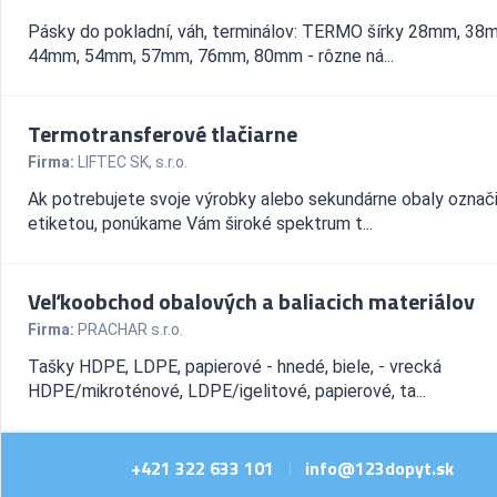
Pásky do pokladní, váh, terminálov: TERMO šírky 28mm, 38
44mm, 54mm, 57mm, 76mm, 80mm - rôzne ná...
Termotransferové tlačiarne
Firma:
LIFTEC SK, s.r.o.
Ak potrebujete svoje výrobky alebo sekundárne obaly označ
etiketou, ponúkame Vám široké spektrum t...
Veľkoobchod obalových a baliacich materiálov
Firma:
PRACHAR s.r.o.
Tašky HDPE, LDPE, papierové - hnedé, biele, - vrecká
HDPE/mikroténové, LDPE/igelitové, papierové, ta...
+421 322 633 101
info@123dopyt.sk
|