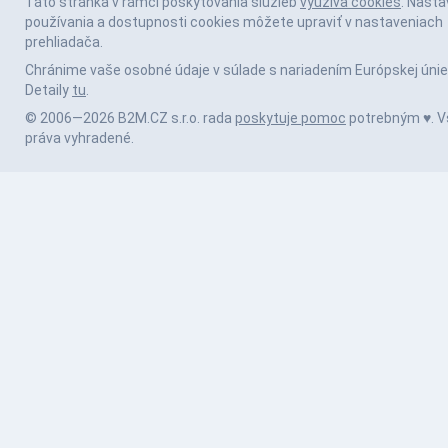
Táto stránka v rámci poskytovania služieb
využíva cookies
. Nasta
používania a dostupnosti cookies môžete upraviť v nastaveniach
prehliadača.
Chránime vaše osobné údaje v súlade s nariadením Európskej únie
Detaily
tu
.
© 2006—2026 B2M.CZ s.r.o. rada
poskytuje pomoc
potrebným ♥️. V
práva vyhradené.