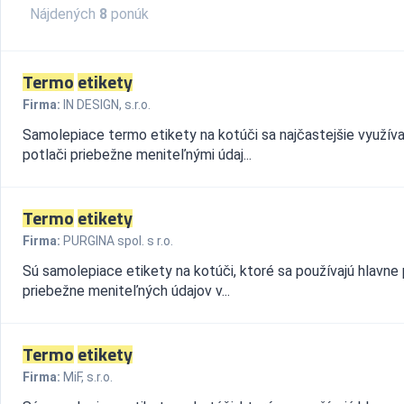
Nájdených
8
ponúk
Termo
etikety
Firma:
IN DESIGN, s.r.o.
Samolepiace termo etikety na kotúči sa najčastejšie využívaj
potlači priebežne meniteľnými údaj...
Termo
etikety
Firma:
PURGINA spol. s r.o.
Sú samolepiace etikety na kotúči, ktoré sa používajú hlavne 
priebežne meniteľných údajov v...
Termo
etikety
Firma:
MiF, s.r.o.