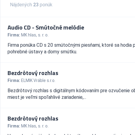
Nájdených
23
ponúk
Audio CD - Smútočné melódie
Firma:
MK hlas, s. r. o.
Firma ponúka CD s 20 smútočnými piesňami, ktoré sa hodia 
pohrebné ústavy a domy smútku.
Bezdrôtový rozhlas
Firma:
ELMIK Vráble s.r.o.
Bezdrôtový rozhlas s digitálnym kódovaním pre ozvučenie o
miest je veľmi spoľahlivé zariadenie,...
Bezdrôtový rozhlas
Firma:
MK hlas, s. r. o.