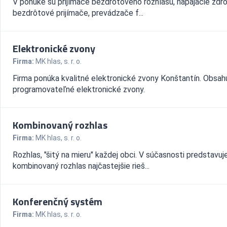
V ponuke sú prijímače bezdrôtového rozhlasu, napájacie zdro
bezdrôtové prijímače, prevádzače f...
Elektronické zvony
Firma:
MK hlas, s. r. o.
Firma ponúka kvalitné elektronické zvony Konštantín. Obsah
programovateľné elektronické zvony.
Kombinovaný rozhlas
Firma:
MK hlas, s. r. o.
Rozhlas, "šitý na mieru" každej obci. V súčasnosti predstavuj
kombinovaný rozhlas najčastejšie rieš...
Konferenčný systém
Firma:
MK hlas, s. r. o.