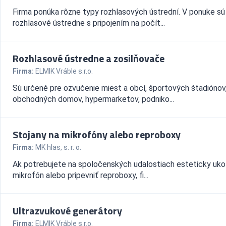
Firma ponúka rôzne typy rozhlasových ústrední. V ponuke sú
rozhlasové ústredne s pripojením na počít...
Rozhlasové ústredne a zosilňovače
Firma:
ELMIK Vráble s.r.o.
Sú určené pre ozvučenie miest a obcí, športových štadiónov
obchodných domov, hypermarketov, podniko...
Stojany na mikrofóny alebo reproboxy
Firma:
MK hlas, s. r. o.
Ak potrebujete na spoločenských udalostiach esteticky uko
mikrofón alebo pripevniť reproboxy, fi...
Ultrazvukové generátory
Firma:
ELMIK Vráble s.r.o.