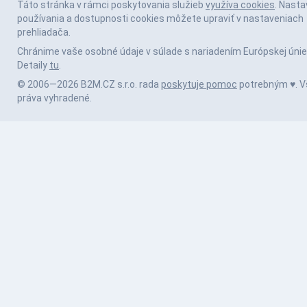
Táto stránka v rámci poskytovania služieb
využíva cookies
. Nasta
používania a dostupnosti cookies môžete upraviť v nastaveniach
prehliadača.
Chránime vaše osobné údaje v súlade s nariadením Európskej únie
Detaily
tu
.
© 2006—2026 B2M.CZ s.r.o. rada
poskytuje pomoc
potrebným ♥️. V
práva vyhradené.