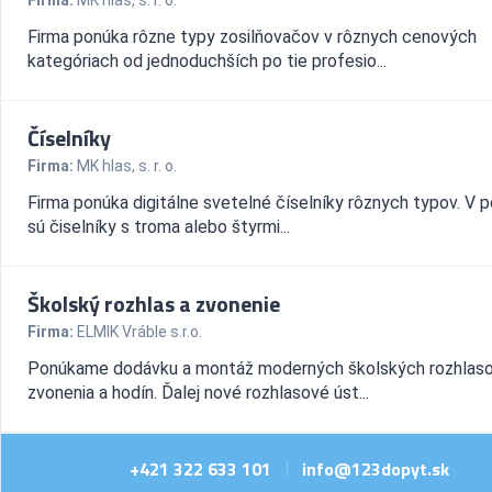
Firma:
MK hlas, s. r. o.
Firma ponúka rôzne typy zosilňovačov v rôznych cenových
kategóriach od jednoduchších po tie profesio...
Číselníky
Firma:
MK hlas, s. r. o.
Firma ponúka digitálne svetelné číselníky rôznych typov. V 
sú čiselníky s troma alebo štyrmi...
Školský rozhlas a zvonenie
Firma:
ELMIK Vráble s.r.o.
Ponúkame dodávku a montáž moderných školských rozhlaso
zvonenia a hodín. Ďalej nové rozhlasové úst...
+421 322 633 101
info@123dopyt.sk
|