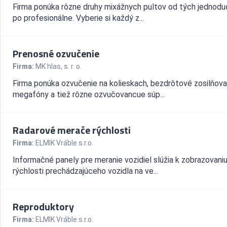
Firma ponúka rôzne druhy mixážnych pultov od tých jednodu
po profesionálne. Vyberie si každý z...
Prenosné ozvučenie
Firma:
MK hlas, s. r. o.
Firma ponúka ozvučenie na kolieskach, bezdrôtové zosilňova
megafóny a tiež rôzne ozvučovancue súp...
Radarové merače rýchlosti
Firma:
ELMIK Vráble s.r.o.
Informačné panely pre meranie vozidiel slúžia k zobrazovani
rýchlosti prechádzajúceho vozidla na ve...
Reproduktory
Firma:
ELMIK Vráble s.r.o.