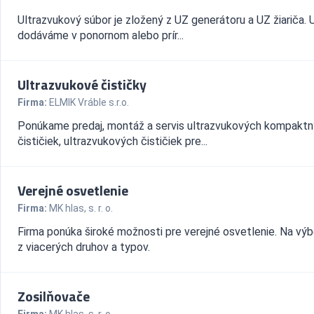
Ultrazvukový súbor je zložený z UZ generátoru a UZ žiariča. U
dodáváme v ponornom alebo prír...
Ultrazvukové čističky
Firma:
ELMIK Vráble s.r.o.
Ponúkame predaj, montáž a servis ultrazvukových kompakt
čističiek, ultrazvukových čističiek pre...
Verejné osvetlenie
Firma:
MK hlas, s. r. o.
Firma ponúka široké možnosti pre verejné osvetlenie. Na vý
z viacerých druhov a typov.
Zosilňovače