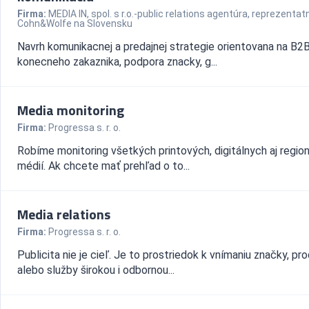
Firma:
MEDIA IN, spol. s r.o.-public relations agentúra, reprezentat
Cohn&Wolfe na Slovensku
Navrh komunikacnej a predajnej strategie orientovana na B2B
konecneho zakaznika, podpora znacky, g...
Media monitoring
Firma:
Progressa s. r. o.
Robíme monitoring všetkých printových, digitálnych aj regio
médií. Ak chcete mať prehľad o to...
Media relations
Firma:
Progressa s. r. o.
Publicita nie je cieľ. Je to prostriedok k vnímaniu značky, pr
alebo služby širokou i odbornou...