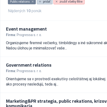
Public relations
pridať
zrušiť všetky filtre
Nájdených
10
ponúk
Event management
Firma:
Progressa s. r. o.
Organizujeme firemné večierky, tímbildingy a iné súkromné ak
Našou úlohou je minimalizovať vaše...
Government relations
Firma:
Progressa s. r. o.
Orientujeme sa v prostredí exekutívy celoštátnej aj lokálnej.
ako procesy nasledujú, teda aj...
Marketing&PR strategia, public rekations, krizo
komunikacia