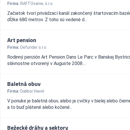
Firma:
RAFTOvanie, s.r.o.
Začiatok tvorí privádzací kanál zakončený štartovacím baz
dĺžke 680 metrov. Z toho sú vedené d...
Art pension
Firma:
Defunder s.r.o.
Rodinný penzión Art Pension Dans Le Parc v Banskej Bystrici
slávnostne otvorený v Auguste 2008....
Baletná obuv
Firma:
Dalibor Havel
V ponuke je baletná obuv, alebo ja cvičky v bielej alebo čiern
a to buď plátené alebo kožené...
Bežecké dráhy a sektory