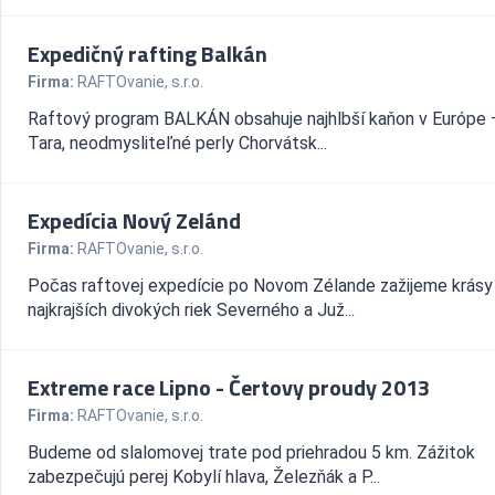
Expedičný rafting Balkán
Firma:
RAFTOvanie, s.r.o.
Raftový program BALKÁN obsahuje najhlbší kaňon v Európe –
Tara, neodmysliteľné perly Chorvátsk...
Expedícia Nový Zelánd
Firma:
RAFTOvanie, s.r.o.
Počas raftovej expedície po Novom Zélande zažijeme krásy
najkrajších divokých riek Severného a Juž...
Extreme race Lipno - Čertovy proudy 2013
Firma:
RAFTOvanie, s.r.o.
Budeme od slalomovej trate pod priehradou 5 km. Zážitok
zabezpečujú perej Kobylí hlava, Železňák a P...