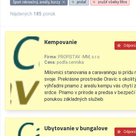
Šport rekreačný, areály, kurzy
pridať
zrušiť všetky filtre
Nájdených
185
ponúk
Kempovanie
Odpor
Firma:
PROFISTAV -MM, s.r.o.
Cena:
podľa cenníka
Milovníci stanovania a caravaningu si prídu 
svoje. Prekrásne prostredie Oravíc s okolit
výhľadmi priamo z areálu kempu vás chytí 
srdce. Priamo v prírode a predsa v bezpečí 
ponukou základných služieb.
Ubytovanie v bungalove
Odpor