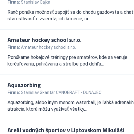
Firma:
Stanislav Čajka
Ranč ponúka možnosť zapojiť sa do chodu gazdovsta a chat
starostlivosť o zvieratá, ich kŕmenie, či...
Amateur hockey school s.r.o.
Firma:
Amateur hockey school s.r.o.
Ponúkame hokejové tréningy pre amatérov, kde sa venuje
korčuľovaniu, prihrávaniu a streľbe pod dohľa...
Aquazorbing
Firma:
Stanislav Škantár CANOERAFT - DUNAJEC
Aquazorbing, alebo iným menom waterball, je ľahká adrenalí
atrakcia, ktorú môžu využívať všetky...
Areál vodných športov v Liptovskom Mikuláši