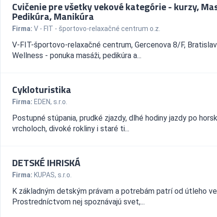
Cvičenie pre všetky vekové kategórie - kurzy, Ma
Pedikúra, Manikúra
Firma:
V - FIT - športovo-relaxačné centrum o.z.
V-FIT-športovo-relaxačné centrum, Gercenova 8/F, Bratisla
Wellness - ponuka masáži, pedikúra a...
Cykloturistika
Firma:
EDEN, s.r.o.
Postupné stúpania, prudké zjazdy, dlhé hodiny jazdy po hors
vrcholoch, divoké rokliny i staré ti...
DETSKÉ IHRISKÁ
Firma:
KUPAS, s.r.o.
K základným detským právam a potrebám patrí od útleho vek
Prostredníctvom nej spoznávajú svet,...