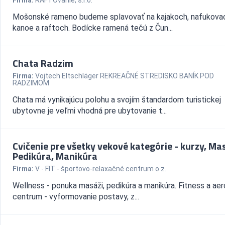
Firma:
RAFTOvanie, s.r.o.
Mošonské rameno budeme splavovať na kajakoch, nafukov
kanoe a raftoch. Bodícke ramená tečú z Čun...
Chata Radzim
Firma:
Vojtech Eltschläger REKREAČNÉ STREDISKO BANÍK POD
RADZIMOM
Chata má vynikajúcu polohu a svojím štandardom turistickej
ubytovne je veľmi vhodná pre ubytovanie t...
Cvičenie pre všetky vekové kategórie - kurzy, Ma
Pedikúra, Manikúra
Firma:
V - FIT - športovo-relaxačné centrum o.z.
Wellness - ponuka masáži, pedikúra a manikúra. Fitness a aer
centrum - vyformovanie postavy, z...