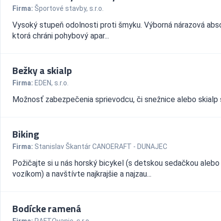
Firma:
Športové stavby, s.r.o.
Vysoký stupeň odolnosti proti šmyku. Výborná nárazová abso
ktorá chráni pohybový apar...
Bežky a skialp
Firma:
EDEN, s.r.o.
Možnosť zabezpečenia sprievodcu, či snežnice alebo skialp 
Biking
Firma:
Stanislav Škantár CANOERAFT - DUNAJEC
Požičajte si u nás horský bicykel (s detskou sedačkou alebo
vozíkom) a navštívte najkrajšie a najzau...
Bodícke ramená