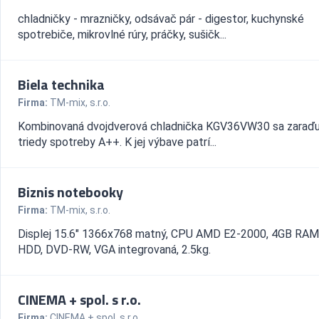
chladničky - mrazničky, odsávač pár - digestor, kuchynské
spotrebiče, mikrovlné rúry, práčky, sušičk...
Biela technika
Firma:
TM-mix, s.r.o.
Kombinovaná dvojdverová chladnička KGV36VW30 sa zaraďu
triedy spotreby A++. K jej výbave patrí...
Biznis notebooky
Firma:
TM-mix, s.r.o.
Displej 15.6" 1366x768 matný, CPU AMD E2-2000, 4GB RAM
HDD, DVD-RW, VGA integrovaná, 2.5kg.
CINEMA + spol. s r.o.
Firma:
CINEMA + spol. s r.o.