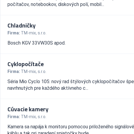
počítačov, notebookov, diskových polí, mobil...
Chladničky
Firma:
TM-mix, s.r.o.
Bosch KGV 33VW30S apod.
Cyklopočítače
Firma:
TM-mix, s.r.o.
Séria Mio Cyclo 105: nový rad štýlových cyklopočítačov špe
navrhnutých pre každého aktívneho c...
Cúvacie kamery
Firma:
TM-mix, s.r.o.
Kamera sa napája k monitoru pomocou priloženého signálov
káblu a tak pri zaradení spiatočky bude...