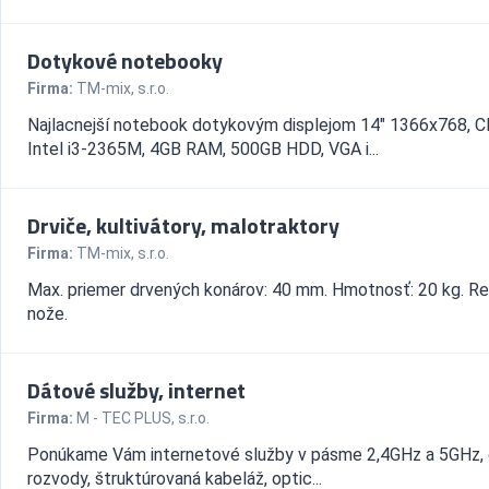
Dotykové notebooky
Firma:
TM-mix, s.r.o.
Najlacnejší notebook dotykovým displejom 14" 1366x768, 
Intel i3-2365M, 4GB RAM, 500GB HDD, VGA i...
Drviče, kultivátory, malotraktory
Firma:
TM-mix, s.r.o.
Max. priemer drvených konárov: 40 mm. Hmotnosť: 20 kg. R
nože.
Dátové služby, internet
Firma:
M - TEC PLUS, s.r.o.
Ponúkame Vám internetové služby v pásme 2,4GHz a 5GHz,
rozvody, štruktúrovaná kabeláž, optic...