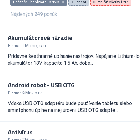
Počítače - hardware - servis
pridať
zrušiť všetky filtre
Nájdených
249
ponúk
Akumulátorové náradie
Firma:
TM-mix, s.r.o.
Prídavné šesťhranné upínanie nástrojov. Napájanie Lithium-Io
akumulátor 18V, kapacita 1,5 Ah, doba...
Android robot - USB OTG
Firma:
KiMax s.r.o.
Vďaka USB OTG adaptéru bude používanie tabletu alebo
smartphonu úplne na inej úrovni. USB OTG adapté...
Antivírus