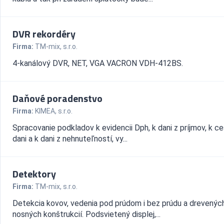
DVR rekordéry
Firma:
TM-mix, s.r.o.
4-kanálový DVR, NET, VGA VACRON VDH-412BS.
Daňové poradenstvo
Firma:
KIMEA, s.r.o.
Spracovanie podkladov k evidencii Dph, k dani z príjmov, k ce
dani a k dani z nehnuteľností, vy...
Detektory
Firma:
TM-mix, s.r.o.
Detekcia kovov, vedenia pod prúdom i bez prúdu a drevenýc
nosných konštrukcií. Podsvietený displej,...