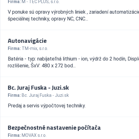
Firma:
M - TEC PLUS, s.r.o.
V ponuke sú opravy výrobných liniek , zariadení automatizáci
špeciálnej techniky, opravy NC, CNC...
Autonavigácie
Firma:
TM-mix, s.r.o.
Batéria - typ: nabíjateľná lithium - ion, výdrž do 2 hodín, Displ
rozlíšenie, ŠxV: 480 x 272 bod...
Bc. Juraj Fuska - Juzi.sk
Firma:
Bc. Juraj Fuska - Juzi.sk
Predaj a servis výpočtovej techniky.
Bezpečnostné nastavenie počítača
Firma:
MOVAX s.r.o.