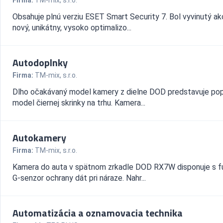
Firma:
TM-mix, s.r.o.
Obsahuje plnú verziu ESET Smart Security 7. Bol vyvinutý ak
nový, unikátny, vysoko optimalizo...
Autodoplnky
Firma:
TM-mix, s.r.o.
Dlho očakávaný model kamery z dielne DOD predstavuje po
model čiernej skrinky na trhu. Kamera...
Autokamery
Firma:
TM-mix, s.r.o.
Kamera do auta v spätnom zrkadle DOD RX7W disponuje s f
G-senzor ochrany dát pri náraze. Nahr...
Automatizácia a oznamovacia technika