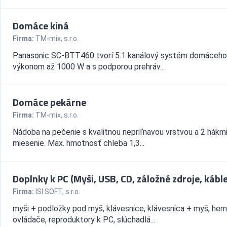
Domáce kiná
Firma:
TM-mix, s.r.o.
Panasonic SC-BTT460 tvorí 5.1 kanálový systém domáceho 
výkonom až 1000 W a s podporou prehráv...
Domáce pekárne
Firma:
TM-mix, s.r.o.
Nádoba na pečenie s kvalitnou nepriľnavou vrstvou a 2 hákmi
miesenie. Max. hmotnosť chleba 1,3...
Doplnky k PC (Myši, USB, CD, záložné zdroje, káble.
Firma:
ISI SOFT, s.r.o.
myši + podložky pod myš, klávesnice, klávesnica + myš, her
ovládače, reproduktory k PC, slúchadlá...