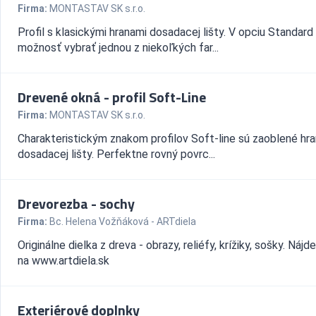
Firma:
MONTASTAV SK s.r.o.
Profil s klasickými hranami dosadacej lišty. V opciu Standard
možnosť vybrať jednou z niekoľkých far...
Drevené okná - profil Soft-Line
Firma:
MONTASTAV SK s.r.o.
Charakteristickým znakom profilov Soft-line sú zaoblené hr
dosadacej lišty. Perfektne rovný povrc...
Drevorezba - sochy
Firma:
Bc. Helena Vožňáková - ARTdiela
Originálne dielka z dreva - obrazy, reliéfy, krížiky, sošky. Nájd
na www.artdiela.sk
Exteriérové doplnky