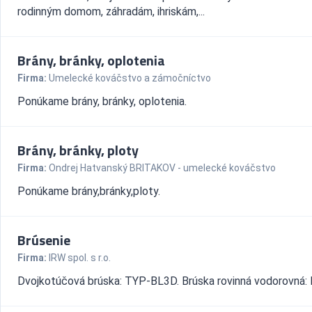
rodinným domom, záhradám, ihriskám,...
Brány, bránky, oplotenia
Firma:
Umelecké kováčstvo a zámočníctvo
Ponúkame brány, bránky, oplotenia.
Brány, bránky, ploty
Firma:
Ondrej Hatvanský BRITAKOV - umelecké kováčstvo
Ponúkame brány,bránky,ploty.
Brúsenie
Firma:
IRW spol. s r.o.
Dvojkotúčová brúska: TYP-BL3D. Brúska rovinná vodorovná: