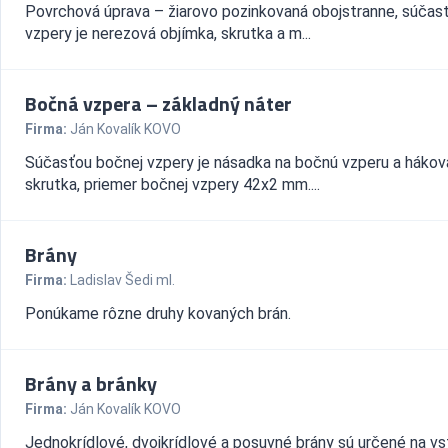
Povrchová úprava – žiarovo pozinkovaná obojstranne, súčas
vzpery je nerezová objímka, skrutka a m...
Bočná vzpera – základný náter
Firma:
Ján Kovalík KOVO
Súčasťou bočnej vzpery je násadka na bočnú vzperu a hákov
skrutka, priemer bočnej vzpery 42x2 mm....
Brány
Firma:
Ladislav Šedi ml.
Ponúkame rôzne druhy kovaných brán.
Brány a bránky
Firma:
Ján Kovalík KOVO
Jednokrídlové, dvojkrídlové a posuvné brány sú určené na vs