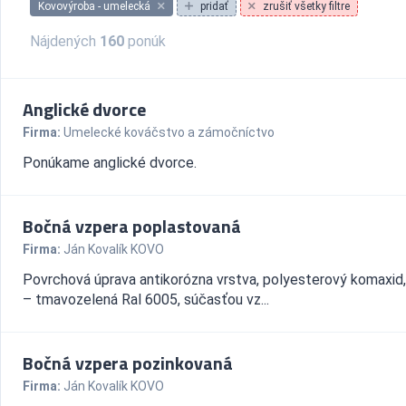
Kovovýroba - umelecká
pridať
zrušiť všetky filtre
Nájdených
160
ponúk
Anglické dvorce
Firma:
Umelecké kováčstvo a zámočníctvo
Ponúkame anglické dvorce.
Bočná vzpera poplastovaná
Firma:
Ján Kovalík KOVO
Povrchová úprava antikorózna vrstva, polyesterový komaxid,
– tmavozelená Ral 6005, súčasťou vz...
Bočná vzpera pozinkovaná
Firma:
Ján Kovalík KOVO