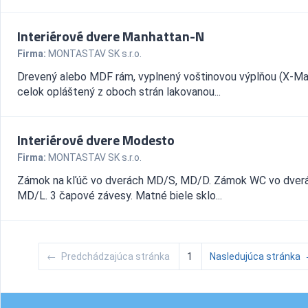
Interiérové dvere Manhattan-N
Firma:
MONTASTAV SK s.r.o.
Drevený alebo MDF rám, vyplnený voštinovou výplňou (X-Ma
celok opláštený z oboch strán lakovanou...
Interiérové dvere Modesto
Firma:
MONTASTAV SK s.r.o.
Zámok na kľúč vo dverách MD/S, MD/D. Zámok WC vo dver
MD/L. 3 čapové závesy. Matné biele sklo...
←
Predchádzajúca stránka
1
Nasledujúca stránka