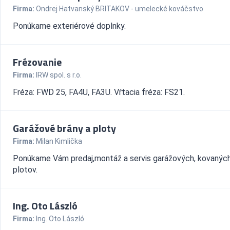
Firma:
Ondrej Hatvanský BRITAKOV - umelecké kováčstvo
Ponúkame exteriérové doplnky.
Frézovanie
Firma:
IRW spol. s r.o.
Fréza: FWD 25, FA4U, FA3U. Vŕtacia fréza: FS21.
Garážové brány a ploty
Firma:
Milan Kimlička
Ponúkame Vám predaj,montáž a servis garážových, kovaných
plotov.
Ing. Oto László
Firma:
Ing. Oto László