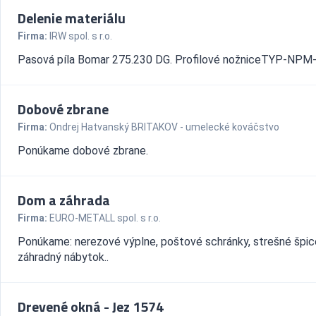
Delenie materiálu
Firma:
IRW spol. s r.o.
Pasová píla Bomar 275.230 DG. Profilové nožniceTYP-NPM-
Dobové zbrane
Firma:
Ondrej Hatvanský BRITAKOV - umelecké kováčstvo
Ponúkame dobové zbrane.
Dom a záhrada
Firma:
EURO-METALL spol. s r.o.
Ponúkame: nerezové výplne, poštové schránky, strešné špic
záhradný nábytok..
Drevené okná - Jez 1574