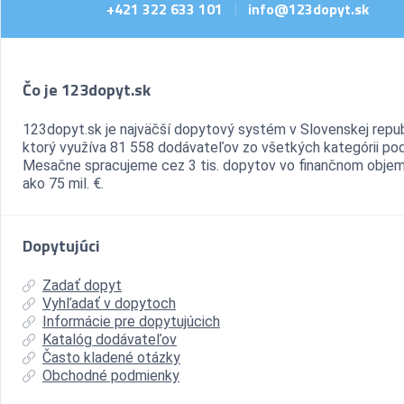
+421 322 633 101
info@123dopyt.sk
|
Čo je 123dopyt.sk
123dopyt.sk je najväčší dopytový systém v Slovenskej repub
ktorý využíva 81 558 dodávateľov zo všetkých kategórii pod
Mesačne spracujeme cez 3 tis. dopytov vo finančnom objem
ako 75 mil. €.
Dopytujúci
Zadať dopyt
Vyhľadať v dopytoch
Informácie pre dopytujúcich
Katalóg dodávateľov
Často kladené otázky
Obchodné podmienky