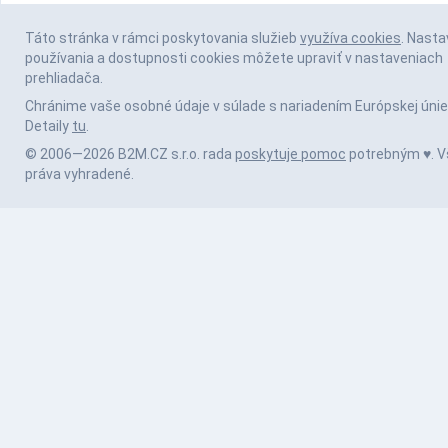
Táto stránka v rámci poskytovania služieb
využíva cookies
. Nasta
používania a dostupnosti cookies môžete upraviť v nastaveniach
prehliadača.
Chránime vaše osobné údaje v súlade s nariadením Európskej únie
Detaily
tu
.
© 2006—2026 B2M.CZ s.r.o. rada
poskytuje pomoc
potrebným ♥️. V
práva vyhradené.