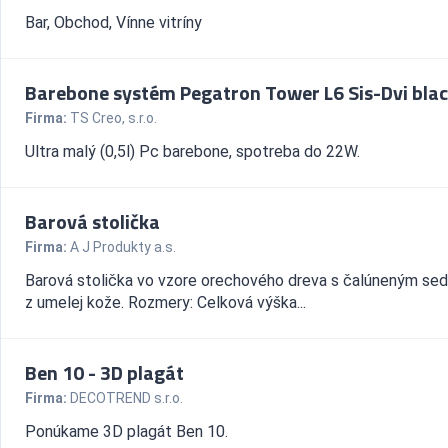
Bar, Obchod, Vínne vitríny
Barebone systém Pegatron Tower L6 Sis-Dvi bla
Firma:
TS Creo, s.r.o.
Ultra malý (0,5l) Pc barebone, spotreba do 22W.
Barová stolička
Firma:
A J Produkty a.s.
Barová stolička vo vzore orechového dreva s čalúneným se
z umelej kože. Rozmery: Celková výška...
Ben 10 - 3D plagát
Firma:
DECOTREND s.r.o.
Ponúkame 3D plagát Ben 10.