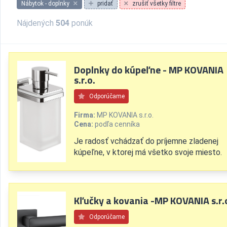
Nábytok - doplnky
pridať
zrušiť všetky filtre
Nájdených
504
ponúk
Doplnky do kúpeľne - MP KOVANIA
s.r.o.
Odporúčame
Firma:
MP KOVANIA s.r.o.
Cena:
podľa cenníka
Je radosť vchádzať do príjemne zladenej
kúpeľne, v ktorej má všetko svoje miesto.
Kľučky a kovania -MP KOVANIA s.r.
Odporúčame