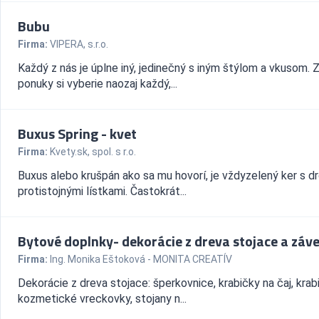
Bubu
Firma:
VIPERA, s.r.o.
Každý z nás je úplne iný, jedinečný s iným štýlom a vkusom. Z
ponuky si vyberie naozaj každý,...
Buxus Spring - kvet
Firma:
Kvety.sk, spol. s r.o.
Buxus alebo krušpán ako sa mu hovorí, je vždyzelený ker s d
protistojnými lístkami. Častokrát...
Bytové doplnky- dekorácie z dreva stojace a záv
Firma:
Ing. Monika Eštoková - MONITA CREATÍV
Dekorácie z dreva stojace: šperkovnice, krabičky na čaj, krab
kozmetické vreckovky, stojany n...