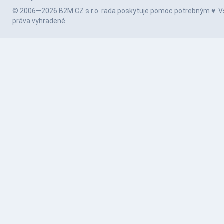
© 2006—2026 B2M.CZ s.r.o. rada
poskytuje pomoc
potrebným ♥️. V
práva vyhradené.