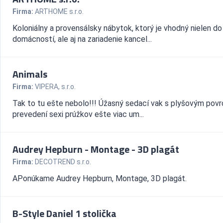
Firma:
ARTHOME s.r.o.
Koloniálny a provensálsky nábytok, ktorý je vhodný nielen do
domácností, ale aj na zariadenie kancel...
Animals
Firma:
VIPERA, s.r.o.
Tak to tu ešte nebolo!!! Úžasný sedací vak s plyšovým pov
prevedení sexi prúžkov ešte viac um...
Audrey Hepburn - Montage - 3D plagát
Firma:
DECOTREND s.r.o.
APonúkame Audrey Hepburn, Montage, 3D plagát.
B-Style Daniel 1 stolička