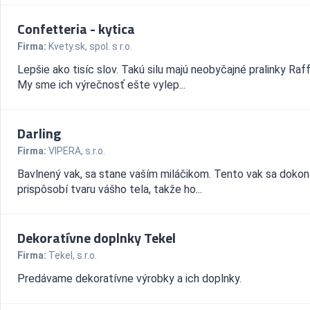
Confetteria - kytica
Firma:
Kvety.sk, spol. s r.o.
Lepšie ako tisíc slov. Takú silu majú neobyčajné pralinky Raff
My sme ich výrečnosť ešte vylep...
Darling
Firma:
VIPERA, s.r.o.
Bavlnený vak, sa stane vaším miláčikom. Tento vak sa dokon
prispôsobí tvaru vášho tela, takže ho...
Dekoratívne doplnky Tekel
Firma:
Tekel, s.r.o.
Predávame dekoratívne výrobky a ich doplnky.