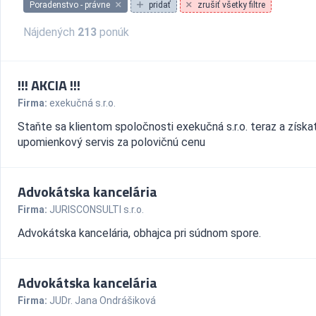
Poradenstvo - právne
pridať
zrušiť všetky filtre
Nájdených
213
ponúk
!!! AKCIA !!!
Firma:
exekučná s.r.o.
Staňte sa klientom spoločnosti exekučná s.r.o. teraz a získa
upomienkový servis za polovičnú cenu
Advokátska kancelária
Firma:
JURISCONSULTI s.r.o.
Advokátska kancelária, obhajca pri súdnom spore.
Advokátska kancelária
Firma:
JUDr. Jana Ondrášiková