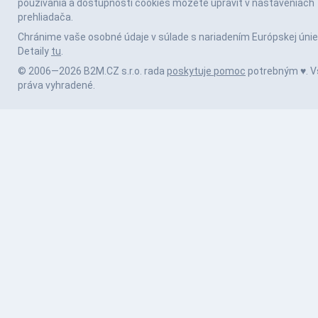
používania a dostupnosti cookies môžete upraviť v nastaveniach
prehliadača.
Chránime vaše osobné údaje v súlade s nariadením Európskej únie
Detaily
tu
.
© 2006—2026 B2M.CZ s.r.o. rada
poskytuje pomoc
potrebným ♥️. V
práva vyhradené.