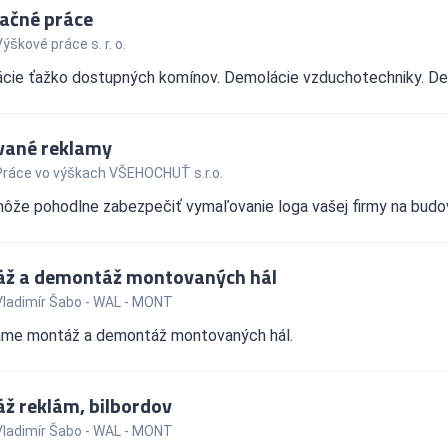
dačné práce
ýškové práce s. r. o.
cie ťažko dostupných komínov. Demolácie vzduchotechniky. Dem
ané reklamy
Práce vo výškach VŠEHOCHUŤ s.r.o.
môže pohodlne zabezpečiť vymaľovanie loga vašej firmy na budo
ž a demontáž montovaných hál
Vladimír Šabo - WAL - MONT
me montáž a demontáž montovaných hál.
ž reklám, bilbordov
Vladimír Šabo - WAL - MONT