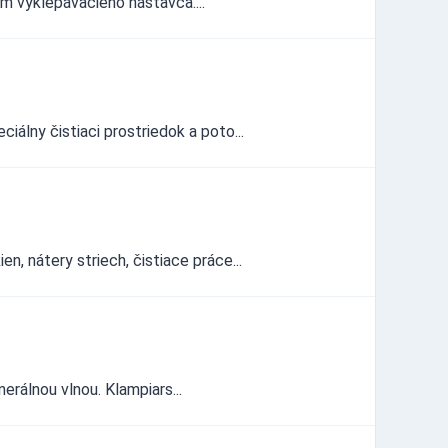
ím vyklepávacieho nástavca....
lny čistiaci prostriedok a poto...
 nátery striech, čistiace práce...
rálnou vlnou. Klampiars...