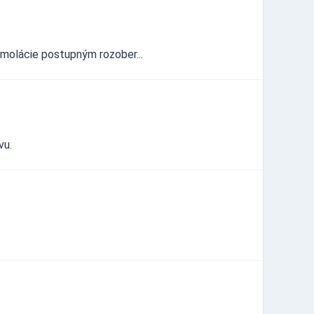
olácie postupným rozober...
vu.