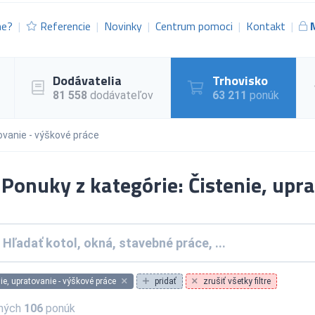
me?
Referencie
Novinky
Centrum pomoci
Kontakt
Dodávatelia
Trhovisko
81 558
dodávateľov
63 211
ponúk
ovanie - výškové práce
Ponuky z kategórie: Čistenie, upr
ie, upratovanie - výškové práce
pridať
zrušiť všetky filtre
ných
106
ponúk