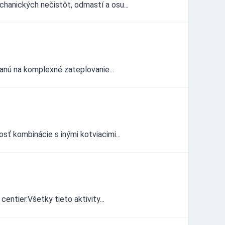
anických nečistôt, odmastí a osu...
ranú na komplexné zateplovanie...
ť kombinácie s inými kotviacimi...
ntier.Všetky tieto aktivity...