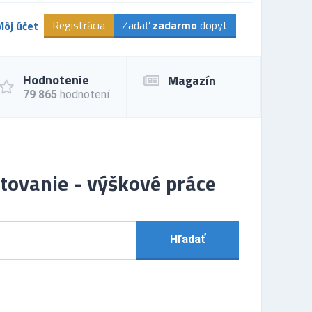
Registrácia
Zadať
zadarmo
dopyt
Môj účet
Hodnotenie
Magazín
79 865
hodnotení
atovanie - výškové práce
Hľadať