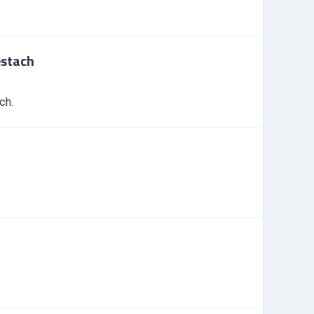
estach
ch.