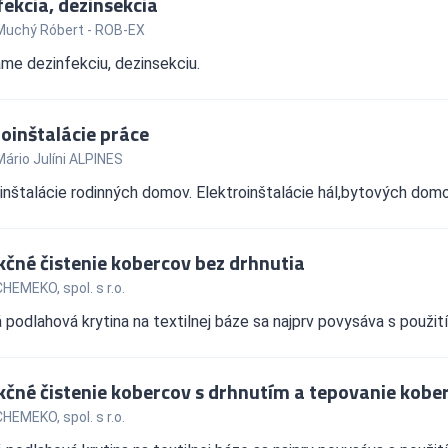
fekcia, dezinsekcia
Muchý Róbert - ROB-EX
me dezinfekciu, dezinsekciu.
roinštalácie práce
ário Julíni ALPINES
inštalácie rodinných domov. Elektroinštalácie hál,bytových domov
kčné čistenie kobercov bez drhnutia
HEMEKO, spol. s r.o.
 podlahová krytina na textilnej báze sa najprv povysáva s použit
kčné čistenie kobercov s drhnutím a tepovanie kobe
HEMEKO, spol. s r.o.