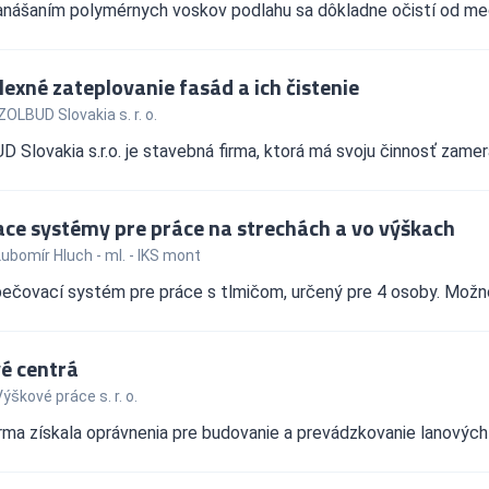
nášaním polymérnych voskov podlahu sa dôkladne očistí od mech
exné zateplovanie fasád a ich čistenie
ZOLBUD Slovakia s. r. o.
 Slovakia s.r.o. je stavebná firma, ktorá má svoju činnosť zame
ace systémy pre práce na strechách a vo výškach
ubomír Hluch - ml. - IKS mont
čovací systém pre práce s tlmičom, určený pre 4 osoby. Možnos
é centrá
ýškové práce s. r. o.
rma získala oprávnenia pre budovanie a prevádzkovanie lanových ce