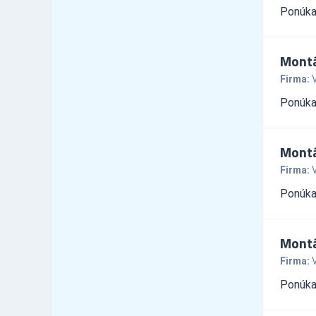
České centrá - export import
Ponúka
1
Cestovné kancelárie -
188
služby iné
Cestovné kancelárie -
Montá
53
tuzemské zájazdy - hory
Firma:
Cestovné kancelárie -
11
tuzemské zájazdy - leto
Ponúka
Cestovné kancelárie -
tuzemské zájazdy -
42
poznávacie
Montá
Cestovné kancelárie -
5
tuzemské zájazdy - turistika
Firma:
Cestovné kancelárie -
6
Ponúka
tuzemské zájazdy - zima
Cestovné kancelárie -
55
zahraničné zájazdy - hory
Cestovné kancelárie -
Montá
111
zahraničné zájazdy - leto
Firma:
Cestovné kancelárie -
zahraničné zájazdy -
82
Ponúka
poznávacie
Cestovné kancelárie -
5