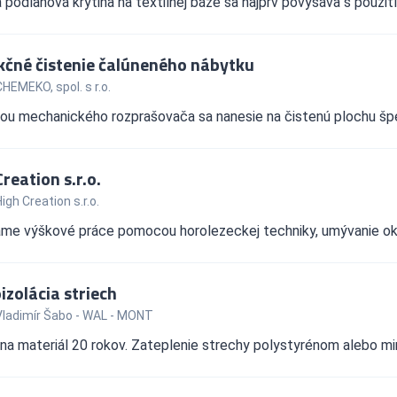
 podlahová krytina na textilnej báze sa najprv povysáva s použit
kčné čistenie čalúneného nábytku
HEMEKO, spol. s r.o.
 mechanického rozprašovača sa nanesie na čistenú plochu špeciá
reation s.r.o.
igh Creation s.r.o.
e výškové práce pomocou horolezeckej techniky, umývanie okien,
izolácia striech
Vladimír Šabo - WAL - MONT
na materiál 20 rokov. Zateplenie strechy polystyrénom alebo mine