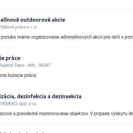
alínové outdoorové akcie
ýškové práce s. r. o.
 ponuke máme organizovanie adrenalínových akcií pre deti s pom
ie práce
Vladimír Šabo - WAL - MONT
me búracie práce.
zácia, dezinfekcia a dezinsekcia
HEMEKO, spol. s r.o.
zové a pravidelné monitorovanie objektov. V prípade výskytu šk