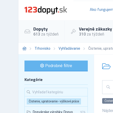
Ako funguje
Dopyty
Verejné zákazky
613
za týždeň
310
za týždeň
Trhovisko
Vyhľadávanie
Čistenie, uprat
Podrobné filtre
Kategórie
Čisten
Čistenie, upratovanie - výškové práce
Nájde
Drevárske výrobky, Drevo
976