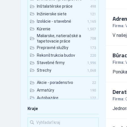
Inštalatérske práce
498
Inžinierske siete
121
Adren
Izolácie - stavebné
1,165
Firma:
V
Kúrenie
1,507
V našej
Maliarske, natieračské a
708
tapetovacie práce
Prepravné služby
173
Búrac
Rekonštrukcia budov
220
Firma:
Stavebné firmy
1,996
Strechy
1,068
Ponúka
Akcie - poradenstvo
22
Derati
Armatúry
190
Autobazáre
122
Firma:
C
Autobazáre - nákladné autá
74
Kraje
Jednora
Autobazáre - osobné autá
12
Autobazáre - úžitkové autá
2