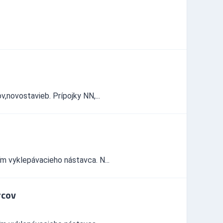
,novostavieb. Prípojky NN,...
ím vyklepávacieho nástavca. N...
rcov