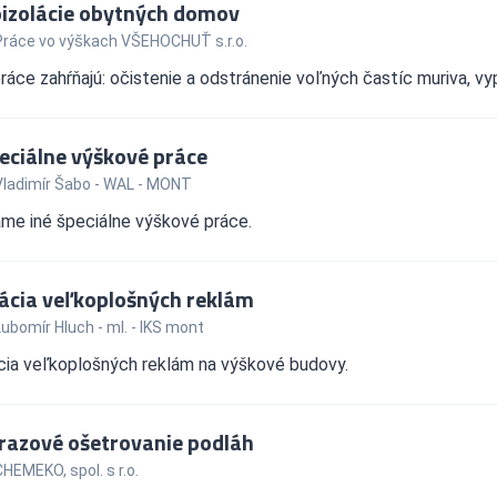
izolácie obytných domov
Práce vo výškach VŠEHOCHUŤ s.r.o.
ráce zahŕňajú: očistenie a odstránenie voľných častíc muriva, vy
peciálne výškové práce
Vladimír Šabo - WAL - MONT
me iné špeciálne výškové práce.
lácia veľkoplošných reklám
ubomír Hluch - ml. - IKS mont
cia veľkoplošných reklám na výškové budovy.
razové ošetrovanie podláh
HEMEKO, spol. s r.o.