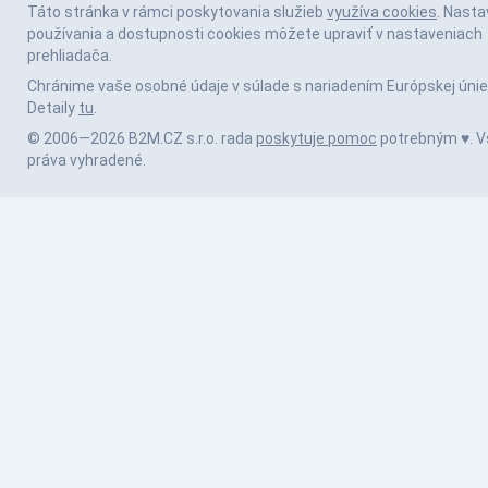
Táto stránka v rámci poskytovania služieb
využíva cookies
. Nasta
používania a dostupnosti cookies môžete upraviť v nastaveniach
prehliadača.
Chránime vaše osobné údaje v súlade s nariadením Európskej únie
Detaily
tu
.
© 2006—2026 B2M.CZ s.r.o. rada
poskytuje pomoc
potrebným ♥️. V
práva vyhradené.