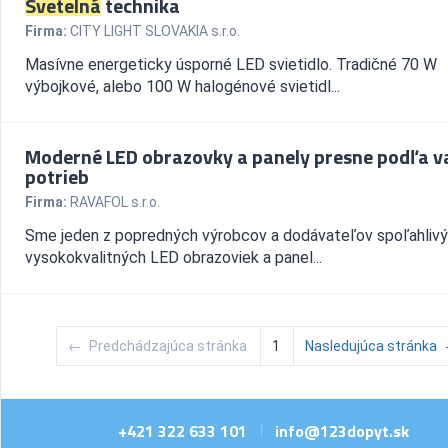
Svetelná
technika
Firma:
CITY LIGHT SLOVAKIA s.r.o.
Masívne energeticky úsporné LED svietidlo. Tradičné 70 W
výbojkové, alebo 100 W halogénové svietidl...
Moderné LED obrazovky a panely presne podľa v
potrieb
Firma:
RAVAFOL s.r.o.
Sme jeden z popredných výrobcov a dodávateľov spoľahlivý
vysokokvalitných LED obrazoviek a panel...
←
Predchádzajúca stránka
1
Nasledujúca stránka
+421 322 633 101
info@123dopyt.sk
|