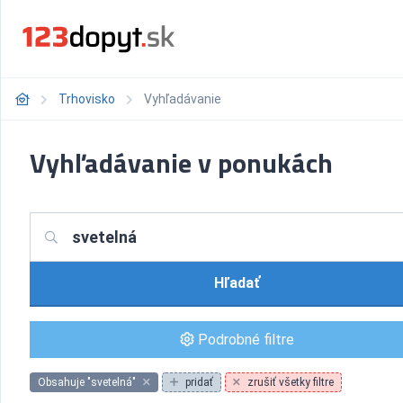
Trhovisko
Vyhľadávanie
Vyhľadávanie v ponukách
Hľadať
Podrobné filtre
Obsahuje "svetelná"
pridať
zrušiť všetky filtre