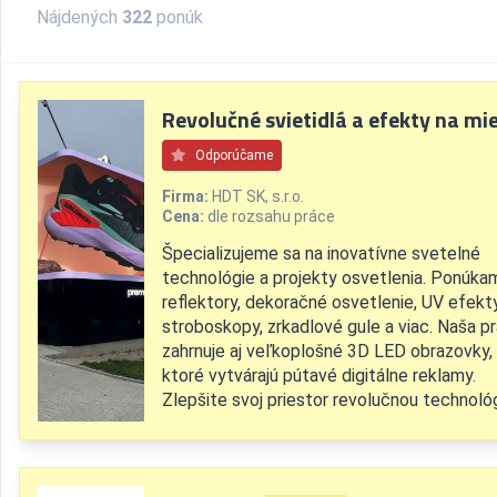
Nájdených
322
ponúk
Revolučné svietidlá a efekty na mi
Odporúčame
Firma:
HDT SK, s.r.o.
Cena:
dle rozsahu práce
Špecializujeme sa na inovatívne svetelné
technológie a projekty osvetlenia. Ponúka
reflektory, dekoračné osvetlenie, UV efekty
stroboskopy, zrkadlové gule a viac. Naša p
zahrnuje aj veľkoplošné 3D LED obrazovky,
ktoré vytvárajú pútavé digitálne reklamy.
Zlepšite svoj priestor revolučnou technológ