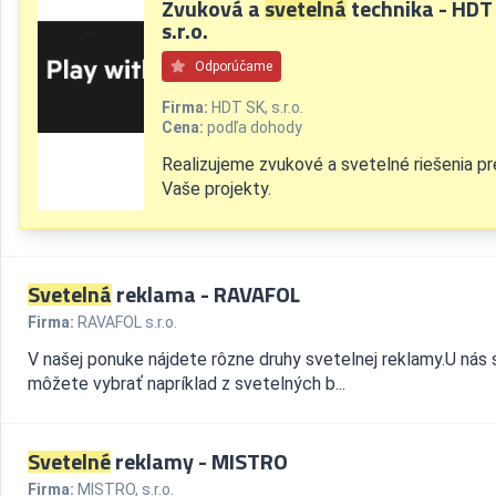
Zvuková a
svetelná
technika - HDT
s.r.o.
Odporúčame
Firma:
HDT SK, s.r.o.
Cena:
podľa dohody
Realizujeme zvukové a svetelné riešenia pr
Vaše projekty.
Svetelná
reklama - RAVAFOL
Firma:
RAVAFOL s.r.o.
V našej ponuke nájdete rôzne druhy svetelnej reklamy.U nás s
môžete vybrať napríklad z svetelných b...
Svetelné
reklamy - MISTRO
Firma:
MISTRO, s.r.o.