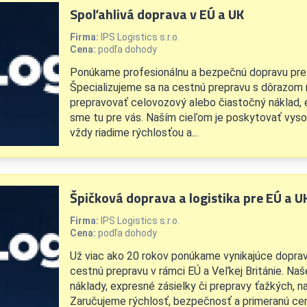
Spoľahlivá doprava v EÚ a UK
Firma:
IPS Logistics s.r.o.
Cena:
podľa dohody
Ponúkame profesionálnu a bezpečnú dopravu pre ce
Špecializujeme sa na cestnú prepravu s dôrazom n
prepravovať celovozový alebo čiastočný náklad, 
sme tu pre vás. Naším cieľom je poskytovať vysok
vždy riadime rýchlosťou a...
Špičková doprava a logistika pre EÚ a U
Firma:
IPS Logistics s.r.o.
Cena:
podľa dohody
Už viac ako 20 rokov ponúkame vynikajúce dopravn
cestnú prepravu v rámci EÚ a Veľkej Británie. Naš
náklady, expresné zásielky či prepravy ťažkých,
Zaručujeme rýchlosť, bezpečnosť a primeranú cen