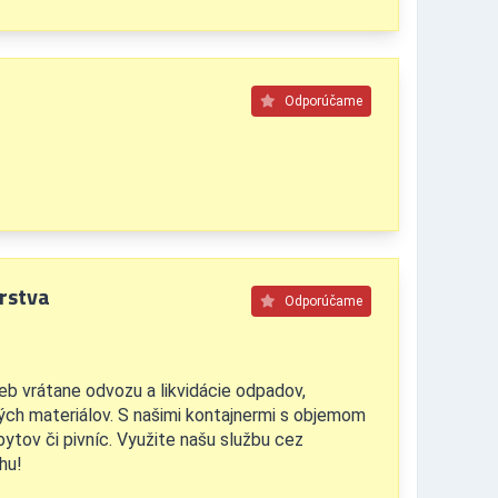
Odporúčame
rstva
Odporúčame
eb vrátane odvozu a likvidácie odpadov,
ch materiálov. S našimi kontajnermi s objemom
ytov či pivníc. Využite našu službu cez
hu!