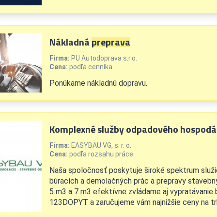
Nákladná
preprava
Firma:
PU Autodoprava s.r.o.
Cena:
podľa cenníka
Ponúkame nákladnú dopravu.
Komplexné služby odpadového hospodá
Firma:
EASYBAU VG, s. r. o.
Cena:
podľa rozsahu práce
Naša spoločnosť poskytuje široké spektrum služi
búracích a demolačných prác a prepravy stavebný
5 m3 a 7 m3 efektívne zvládame aj vypratávanie b
123DOPYT a zaručujeme vám najnižšie ceny na tr