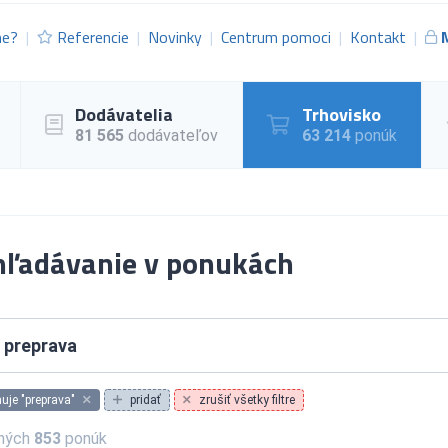
me?
Referencie
Novinky
Centrum pomoci
Kontakt
Dodávatelia
Trhovisko
81 565
dodávateľov
63 214
ponúk
hľadávanie v ponukách
je "preprava"
pridať
zrušiť všetky filtre
ných
853
ponúk