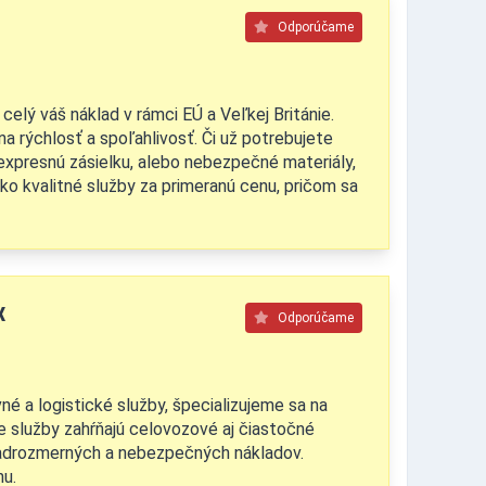
Odporúčame
lý váš náklad v rámci EÚ a Veľkej Británie.
a rýchlosť a spoľahlivosť. Či už potrebujete
expresnú zásielku, alebo nebezpečné materiály,
o kvalitné služby za primeranú cenu, pričom sa
K
Odporúčame
é a logistické služby, špecializujeme sa na
e služby zahŕňajú celovozové aj čiastočné
 nadrozmerných a nebezpečných nákladov.
u.