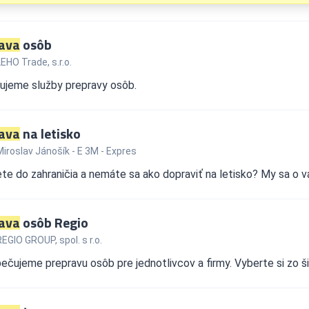
ava
osôb
EHO Trade, s.r.o.
ujeme služby prepravy osôb.
ava
na letisko
iroslav Jánošík - E 3M - Expres
te do zahraničia a nemáte sa ako dopraviť na letisko? My sa o v
ava
osôb Regio
EGIO GROUP, spol. s r.o.
čujeme prepravu osôb pre jednotlivcov a firmy. Vyberte si zo ši