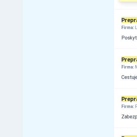
1
tuzemské zájazdy - hory
Cestovné kancelárie -
0
tuzemské zájazdy - leto
Prepr
Cestovné kancelárie -
Firma:
L
tuzemské zájazdy -
3
poznávacie
Poskyt
Cestovné kancelárie -
0
tuzemské zájazdy - turistika
Cestovné kancelárie -
0
Prepr
tuzemské zájazdy - zima
Cestovné kancelárie -
Firma:
M
0
zahraničné zájazdy - hory
Cestuje
Cestovné kancelárie -
2
zahraničné zájazdy - leto
Cestovné kancelárie -
zahraničné zájazdy -
5
Prepr
poznávacie
Firma:
R
Cestovné kancelárie -
0
zahraničné zájazdy - turistika
Zabezpe
Cestovné kancelárie -
1
zahraničné zájazdy - zima
Chemický priemysel -
0