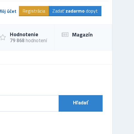
Registrácia
Zadať
zadarmo
dopyt
Môj účet
Hodnotenie
Magazín
79 868
hodnotení
Hľadať