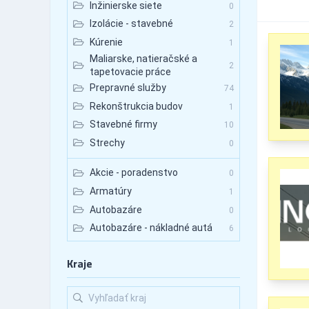
Inžinierske siete
0
Izolácie - stavebné
2
Kúrenie
1
Maliarske, natieračské a
2
tapetovacie práce
Prepravné služby
74
Rekonštrukcia budov
1
Stavebné firmy
10
Strechy
0
Akcie - poradenstvo
0
Armatúry
1
Autobazáre
0
Autobazáre - nákladné autá
6
Autobazáre - osobné autá
0
Kraje
Autobazáre - úžitkové autá
0
Autobusová doprava
48
Autobusová doprava -
54