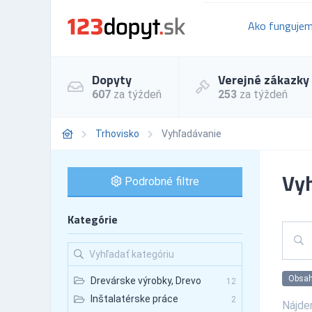
Ako funguje
Dopyty
Verejné zákazky
607
za týždeň
253
za týždeň
Trhovisko
Vyhľadávanie
Vy
Podrobné filtre
Kategórie
Obsahu
Drevárske výrobky, Drevo
12
Inštalatérske práce
2
Nájde